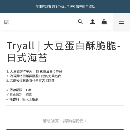
在哪可以買到 TRYALL？ 🗺️ 請見銷售據點
Tryall | 大豆蛋白酥脆脆-
日式海苔
1. 大豆做的洋芋片！15 克高蛋白 0 罪惡 
2. 海苔獨特微鹹與酥脆口感的完美結合
3. 品嚐後海苔香氣依然在舌尖回蕩 
✓ 保存期限：1 年
✓ 素食類別：純素
✓ 無香料、無人工色素
若想購買，請聯絡我們。