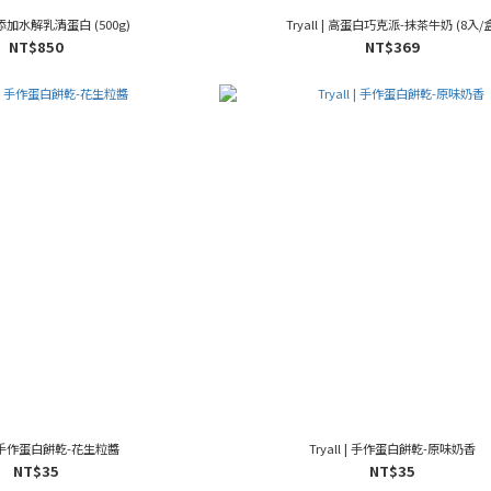
| 無添加水解乳清蛋白 (500g)
Tryall | 高蛋白巧克派-抹茶牛奶 (8入/
NT$850
NT$369
l | 手作蛋白餅乾-花生粒醬
Tryall | 手作蛋白餅乾-原味奶香
NT$35
NT$35