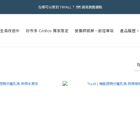
在哪可以買到 TRYALL？ 🗺️ 請見銷售據點
全員改造中
好市多 Costco 獨家限定
營養師凱蒂－飲控專區
產品履歷