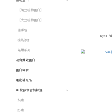
【豌豆植物蛋白】
【大豆植物蛋白】
隨手包
Tryall
機能添加
無甜系列
混合雙效蛋白
蛋白零食
運動補充品
➡︎ 按飲食習慣篩選
純素
奶素