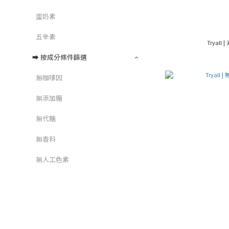
蛋奶素
五辛素
Tryal
➡︎ 按成分條件篩選
無咖啡因
無添加糖
無代糖
無香料
無人工色素