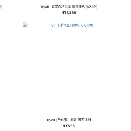
盒)
Tryall | 高蛋白巧克派-莓果優格 (8入/盒)
NT$369
Tryall | 手作蛋白餅乾-可可派對
NT$35