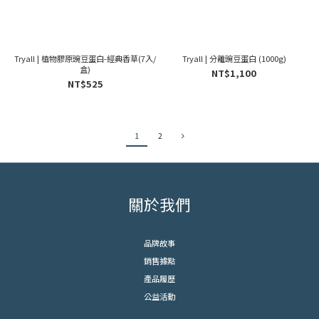
Tryall | 植物膠原豌豆蛋白-經典香草(7入/
Tryall | 分離豌豆蛋白 (1000g)
盒)
NT$1,100
NT$525
1
2
關於我們
品牌故事
銷售據點
產品履歷
公益活動