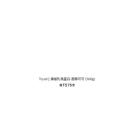
Tryall | 濃縮乳清蛋白-香醇可可 (500g)
NT$759