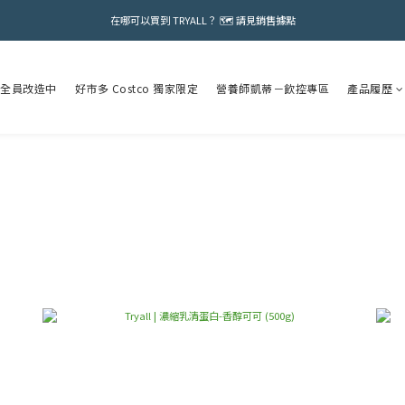
在哪可以買到 TRYALL？ 🗺️ 請見銷售據點
全員改造中
好市多 Costco 獨家限定
營養師凱蒂－飲控專區
產品履歷